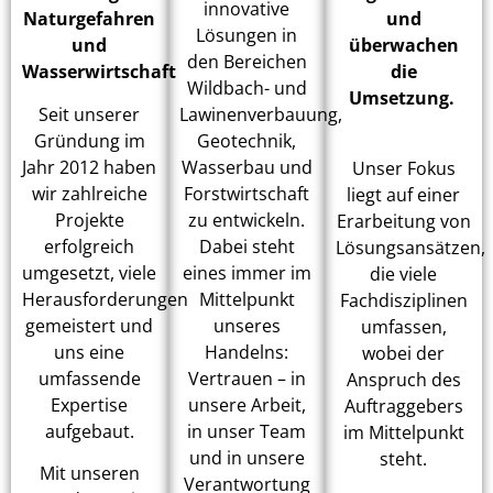
innovative
Naturgefahren
und
Lösungen in
und
überwachen
den Bereichen
Wasserwirtschaft
die
Wildbach- und
Umsetzung.
Seit unserer
Lawinenverbauung,
Gründung im
Geotechnik,
Jahr 2012 haben
Wasserbau und
Unser Fokus
wir zahlreiche
Forstwirtschaft
liegt auf einer
Projekte
zu entwickeln.
Erarbeitung von
erfolgreich
Dabei steht
Lösungsansätzen,
umgesetzt, viele
eines immer im
die viele
Herausforderungen
Mittelpunkt
Fachdisziplinen
gemeistert und
unseres
umfassen,
uns eine
Handelns:
wobei der
umfassende
Vertrauen – in
Anspruch des
Expertise
unsere Arbeit,
Auftraggebers
aufgebaut.
in unser Team
im Mittelpunkt
und in unsere
steht.
Mit unseren
Verantwortung