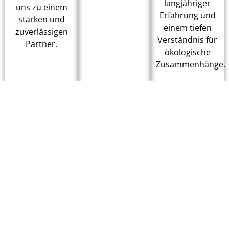
langjähriger
uns zu einem
Erfahrung und
starken und
einem tiefen
zuverlässigen
Verständnis für
Partner.
ökologische
Zusammenhänge.
Unsere Mission...
Vorausschauend planen,
präzise umsetzen
"Wir gestalten Räume sicher, nachhaltig und
wirtschaftlich – mit Weitblick und
technischer Präzision „