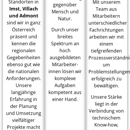
Standorten in
Mit unserem
gegenüber
Imst, Villach
Team aus
Mensch und
und Admont
Mitarbeitern
Natur.
sind wir in ganz
unterschiedlicher
Österreich
Durch unser
Fachrichtungen
präsent und
breites
arbeiten wir mit
kennen die
Spektrum an
einem
regionalen
hoch
tiefgreifenden
Gegebenheiten
ausgebildeten
Prozessverständni
ebenso gut wie
Mitarbeiter-
um
die nationalen
innen lösen wir
Problemstellunge
Anforderungen.
komplexe
erfolgreich zu
Unsere
Aufgaben
bewältigen.
langjährige
kompetent aus
Unsere Stärke
Erfahrung in
einer Hand.
liegt in der
der Planung
Verbindung von
und Umsetzung
technischem
vielfältiger
Know-how,
Projekte macht