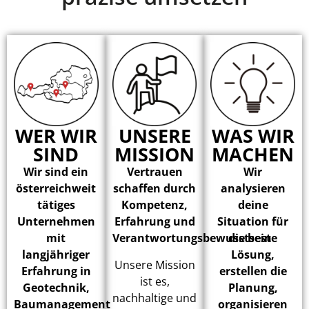
WER WIR
UNSERE
WAS WIR
SIND
MISSION
MACHEN
Wir sind ein
Vertrauen
Wir
österreichweit
schaffen durch
analysieren
tätiges
Kompetenz,
deine
Unternehmen
Erfahrung und
Situation für
mit
Verantwortungsbewusstsein
die beste
langjähriger
Lösung,
Unsere Mission
Erfahrung in
erstellen die
ist es,
Geotechnik,
Planung,
nachhaltige und
Baumanagement
organisieren