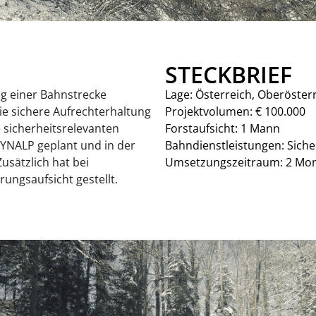
STECKBRIEF
g einer Bahnstrecke
Lage: Österreich, Oberösterr
die sichere Aufrechterhaltung
Projektvolumen: € 100.000
 sicherheitsrelevanten
Forstaufsicht: 1 Mann
NALP geplant und in der
Bahndienstleistungen: Sich
Zusätzlich hat bei
Umsetzungszeitraum: 2 Mo
ungsaufsicht gestellt.